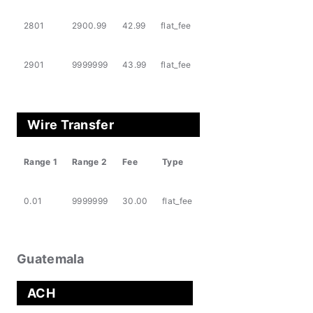
2801
2900.99
42.99
flat_fee
2901
9999999
43.99
flat_fee
Wire Transfer
Range 1
Range 2
Fee
Type
0.01
9999999
30.00
flat_fee
Guatemala
ACH