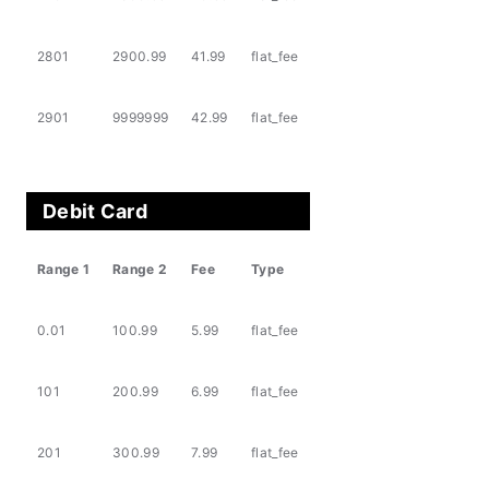
2801
2900.99
41.99
flat_fee
2901
9999999
42.99
flat_fee
Debit Card
Range 1
Range 2
Fee
Type
0.01
100.99
5.99
flat_fee
101
200.99
6.99
flat_fee
201
300.99
7.99
flat_fee