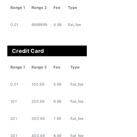
Range 1
Range 2
Fee
Type
0.01
9999999
4.99
flat_fee
Credit Card
Range 1
Range 2
Fee
Type
0.01
100.99
5.99
flat_fee
101
200.99
6.99
flat_fee
201
300.99
7.99
flat_fee
301
400.99
8.99
flat_fee