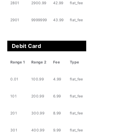
2801
2900.99
42.99
flat_fee
2901
9999999
43.99
flat_fee
Debit Card
Range 1
Range 2
Fee
Type
0.01
100.99
4.99
flat_fee
101
200.99
6.99
flat_fee
201
300.99
8.99
flat_fee
301
400.99
9.99
flat_fee