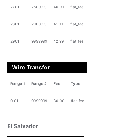
2701
2800.99
40.99
flat_fee
2801
2900.99
41.99
flat_fee
2901
9999999
42.99
flat_fee
Wire Transfer
Range 1
Range 2
Fee
Type
0.01
9999999
30.00
flat_fee
El Salvador