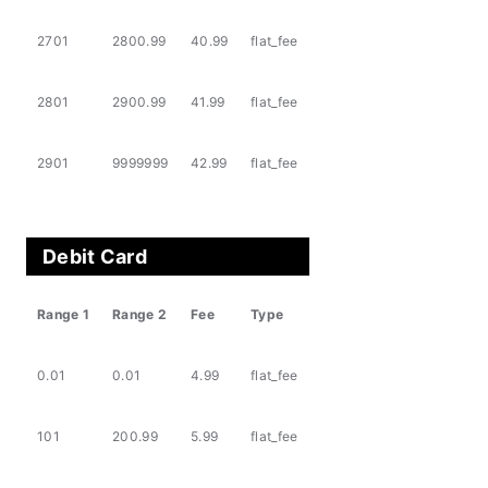
2701
2800.99
40.99
flat_fee
2801
2900.99
41.99
flat_fee
2901
9999999
42.99
flat_fee
Debit Card
Range 1
Range 2
Fee
Type
0.01
0.01
4.99
flat_fee
101
200.99
5.99
flat_fee