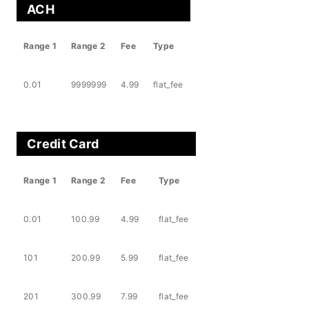
ACH
Range 1
Range 2
Fee
Type
0.01
9999999
4.99
flat_fee
Credit Card
Range 1
Range 2
Fee
Type
0.01
100.99
4.99
flat_fee
101
200.99
5.99
flat_fee
201
300.99
7.99
flat_fee