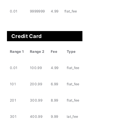
0.01
9999999
4.99
flat_fee
Credit Card
Range 1
Range 2
Fee
Type
0.01
100.99
4.99
flat_fee
101
200.99
6.99
flat_fee
201
300.99
8.99
flat_fee
301
400.99
9.99
lat_fee