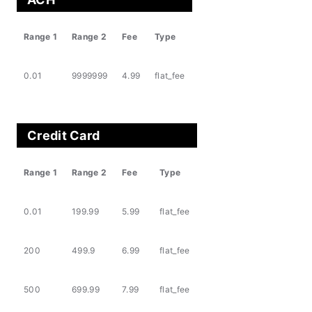
Range 1
Range 2
Fee
Type
0.01
9999999
4.99
flat_fee
Credit Card
Range 1
Range 2
Fee
Type
0.01
199.99
5.99
flat_fee
200
499.9
6.99
flat_fee
500
699.99
7.99
flat_fee