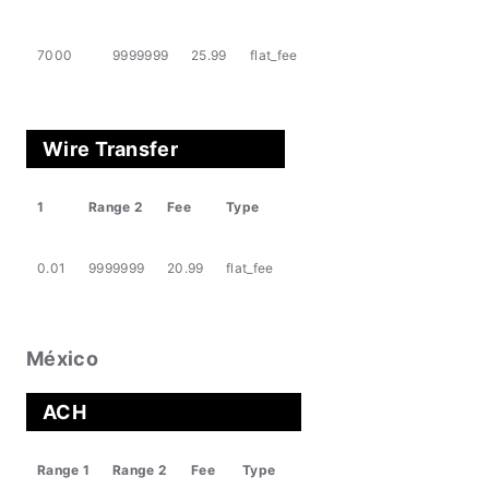
7000
9999999
25.99
flat_fee
Wire Transfer
1
Range 2
Fee
Type
0.01
9999999
20.99
flat_fee
México
ACH
Range 1
Range 2
Fee
Type