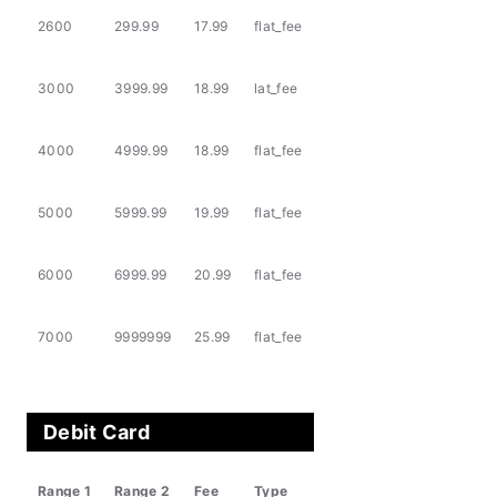
2600
299.99
17.99
flat_fee
3000
3999.99
18.99
lat_fee
4000
4999.99
18.99
flat_fee
5000
5999.99
19.99
flat_fee
6000
6999.99
20.99
flat_fee
7000
9999999
25.99
flat_fee
Debit Card
Range 1
Range 2
Fee
Type