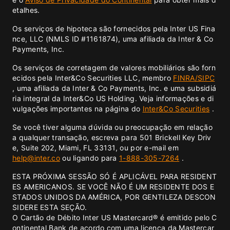
etalhes.
Os serviços de hipoteca são fornecidos pela Inter US Fina
nce, LLC (NMLS ID #1161874), uma afiliada da Inter & Co
Payments, Inc.
Os serviços de corretagem de valores mobiliários são forn
ecidos pela Inter&Co Securities LLC, membro
FINRA/
SIPC
, uma afiliada da Inter & Co Payments, Inc. e uma subsidiá
ria integral da Inter&Co US Holding. Veja informações e di
vulgações importantes na página do
Inter&Co Securities
.
Se você tiver alguma dúvida ou preocupação em relação
a qualquer transação, escreva para 501 Brickell Key Driv
e, Suite 202, Miami, FL 33131, ou por e-mail em
help@inter.co
ou ligando para
1-888-305-7264
.
ESTA PRÓXIMA SESSÃO SÓ É APLICÁVEL PARA RESIDENT
ES AMERICANOS. SE VOCÊ NÃO É UM RESIDENTE DOS E
STADOS UNIDOS DA AMÉRICA, POR GENTILEZA DESCON
SIDERE ESTA SEÇÃO.
O Cartão de Débito Inter US Mastercard® é emitido pelo C
ontinental Bank de acordo com uma licença da Mastercar