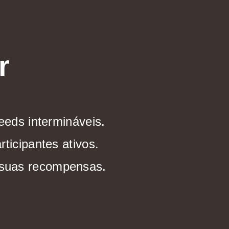
r
eeds intermináveis.
ticipantes ativos.
e suas recompensas.