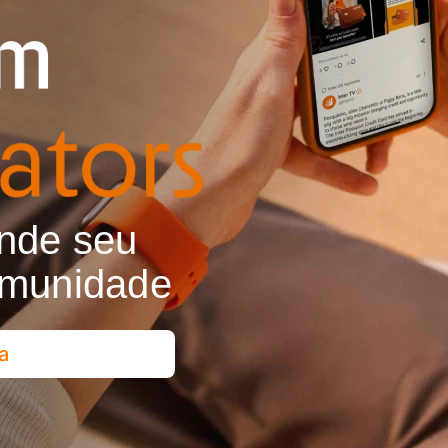
onde seu
omunidade
a