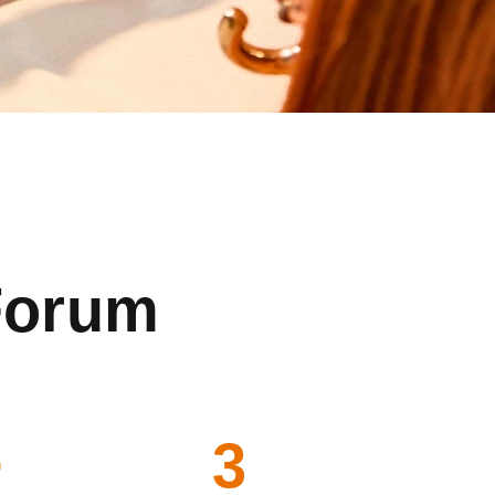
 Forum
+
3