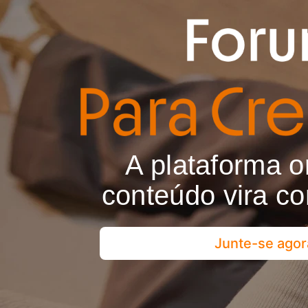
A plataforma 
conteúdo vira c
Junte-se agor