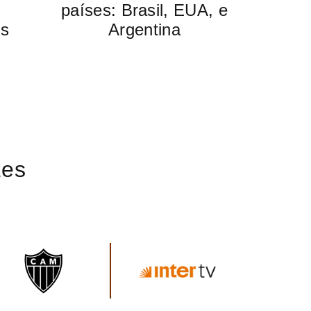
países: Brasil, EUA,
e
ês
Argentina
zes