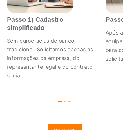
Passo 1) Cadastro
Passo 2
simplificado
Após a so
Sem burocracias de banco
equipe In
tradicional. Solicitamos apenas as
para conf
informações da empresa, do
solicitar
representante legal e do contrato
social.