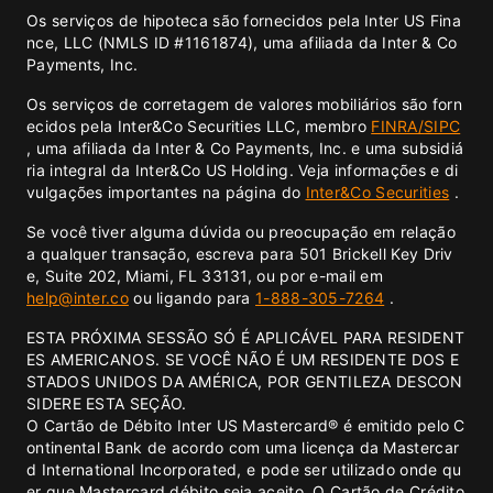
Os serviços de hipoteca são fornecidos pela Inter US Fina
nce, LLC (NMLS ID #1161874), uma afiliada da Inter & Co
Payments, Inc.
Os serviços de corretagem de valores mobiliários são forn
ecidos pela Inter&Co Securities LLC, membro
FINRA/
SIPC
, uma afiliada da Inter & Co Payments, Inc. e uma subsidiá
ria integral da Inter&Co US Holding. Veja informações e di
vulgações importantes na página do
Inter&Co Securities
.
Se você tiver alguma dúvida ou preocupação em relação
a qualquer transação, escreva para 501 Brickell Key Driv
e, Suite 202, Miami, FL 33131, ou por e-mail em
help@inter.co
ou ligando para
1-888-305-7264
.
ESTA PRÓXIMA SESSÃO SÓ É APLICÁVEL PARA RESIDENT
ES AMERICANOS. SE VOCÊ NÃO É UM RESIDENTE DOS E
STADOS UNIDOS DA AMÉRICA, POR GENTILEZA DESCON
SIDERE ESTA SEÇÃO.
O Cartão de Débito Inter US Mastercard® é emitido pelo C
ontinental Bank de acordo com uma licença da Mastercar
d International Incorporated, e pode ser utilizado onde qu
er que Mastercard débito seja aceito. O Cartão de Crédito