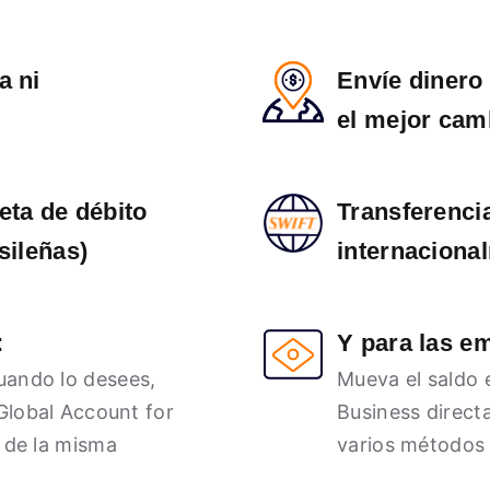
a ni
Envíe dinero
el mejor cam
eta de débito
Transferenci
sileñas)
internaciona
:
Y para las e
uando lo desees,
Mueva el saldo 
 Global Account for
Business direct
 de la misma
varios métodos