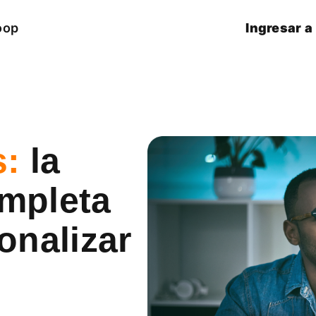
oop
Ingresar a
s:
la
ompleta
onalizar