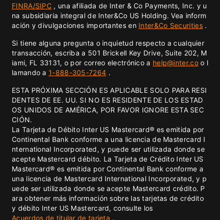
FINRA/
SIPC
, una afiliada de Inter & Co Payments, Inc. y u
na subsidiaria integral de Inter&Co US Holding. Vea inform
ación y divulgaciones importantes en
Inter&Co Securities
.
Si tiene alguna pregunta o inquietud respecto a cualquier
transacción, escriba a 501 Brickell Key Drive, Suite 202, M
iami, FL 33131, o por correo electrónico a
help@inter.co
o l
lamando a
1-888-305-7264
.
ESTA PRÓXIMA SECCIÓN ES APLICABLE SOLO PARA RESI
DENTES DE EE. UU. SI NO ES RESIDENTE DE LOS ESTAD
OS UNIDOS DE AMÉRICA, POR FAVOR IGNORE ESTA SEC
CIÓN.
La Tarjeta de Débito Inter US Mastercard® es emitida por
Continental Bank conforme a una licencia de Mastercard I
nternational Incorporated, y puede ser utilizada donde se
acepte Mastercard débito. La Tarjeta de Crédito Inter US
Mastercard® es emitida por Continental Bank conforme a
una licencia de Mastercard International Incorporated, y p
uede ser utilizada donde se acepte Mastercard crédito. P
ara obtener más información sobre las tarjetas de crédito
y débito Inter US Mastercard, consulte los
Acuerdos de titular de tarjeta
.