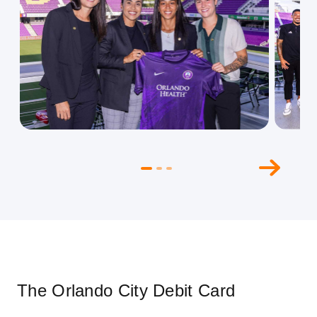
Ex
The Orlando City Debit Card
ex